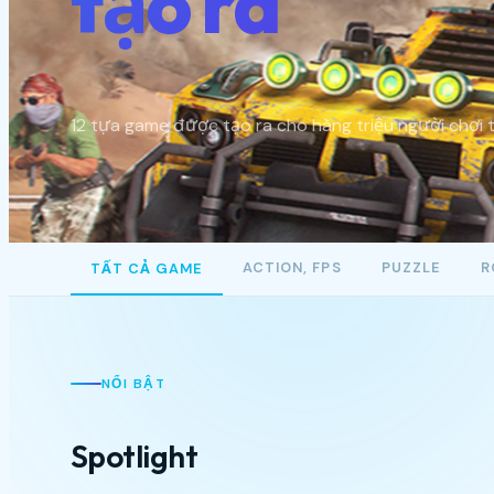
tạo ra
12 tựa game được tạo ra cho hàng triệu người chơi tr
ACTION, FPS
PUZZLE
R
TẤT CẢ GAME
NỔI BẬT
Spotlight