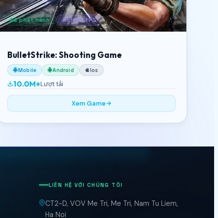
Đã phát hành
Action, FPS
BulletStrike: Shooting Game
Mobile
Android
Ios
10.0M+
Lượt tải
Xem Game
LIÊN HỆ VỚI CHÚNG TÔI
CT2-D, VOV Me Tri, Me Tri, Nam Tu Liem,
Ha Noi