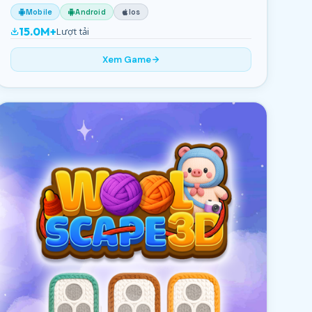
Mobile
Android
Ios
15.0M+
Lượt tải
Xem Game