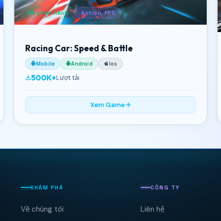
Đã phát hành
Action, FPS
Racing Car: Speed & Battle
Mobile
Android
Ios
500K+
Lượt tải
Xem Game
KHÁM PHÁ
CÔNG TY
Về chúng tôi
Liên hệ