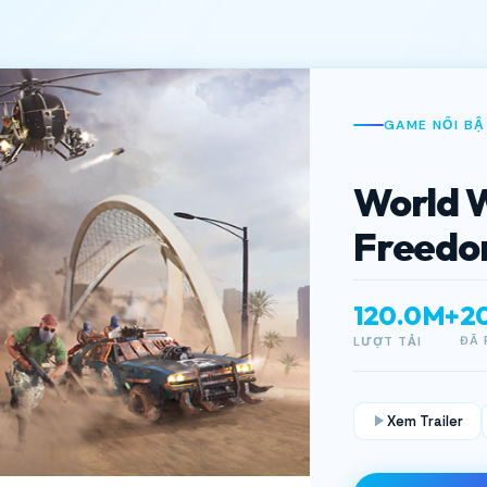
GAME NỔI BẬ
World W
Freed
120.0M+
2
ĐÃ 
LƯỢT TẢI
Xem Trailer