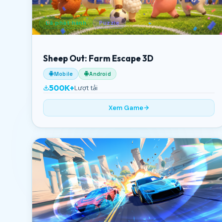
Đã phát hành
Puzzle
Sheep Out: Farm Escape 3D
Mobile
Android
500K+
Lượt tải
Xem Game