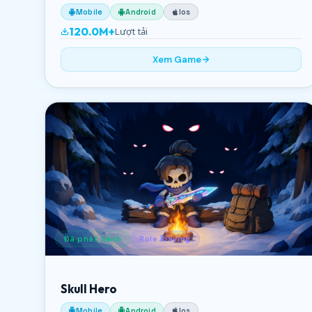
Mobile
Android
Ios
120.0M+
Lượt tải
Xem Game
Đã phát hành
Role Playing
Skull Hero
Mobile
Android
Ios