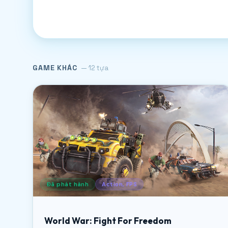
GAME KHÁC
— 12 tựa
Đã phát hành
Action, FPS
World War: Fight For Freedom