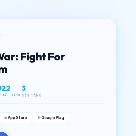
T
ar: Fight For
om
022
3
PHÁT HÀNH
NỀN TẢNG
App Store
Google Play