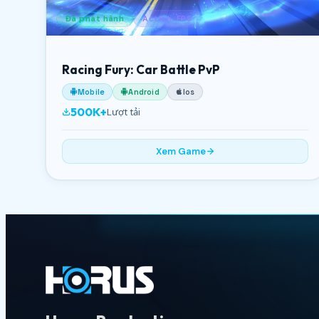
Đã phát hành
Action, FPS
Racing Fury: Car Battle PvP
Mobile
Android
Ios
500K+
Lượt tải
Xem Game