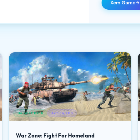
Xem Game
Đã phát hành
Action, FPS
War Zone: Fight For Homeland