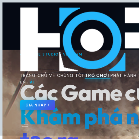
Horus
Ent
H
GAME STUDIO · VIETNAM
🇬🇧 EN
🇻🇳 VI
/
TRANG CHỦ
VỀ CHÚNG TÔI
TRÒ CHƠI
PHÁT HÀNH
Các Game củ
EN
VI
/
Khám phá nh
GIA NHẬP