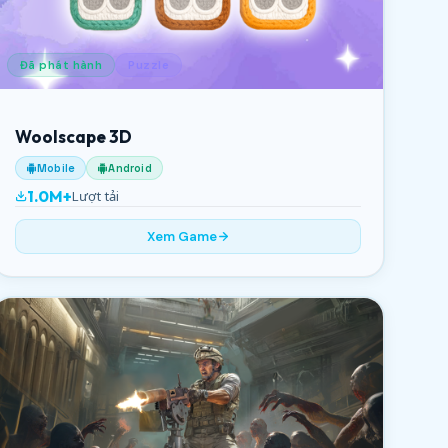
Đã phát hành
Puzzle
Woolscape 3D
Mobile
Android
1.0M+
Lượt tải
Xem Game