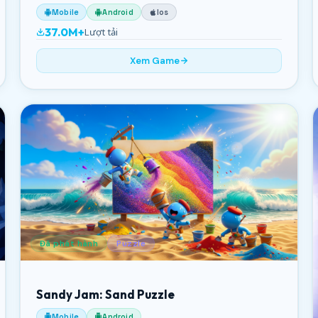
Mobile
Android
Ios
37.0M+
Lượt tải
Xem Game
Đã phát hành
Puzzle
Sandy Jam: Sand Puzzle
Mobile
Android