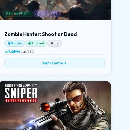
Đã phát hành
Action, FPS
Zombie Hunter: Shoot or Dead
Mobile
Android
Ios
1.6M+
Lượt tải
Xem Game