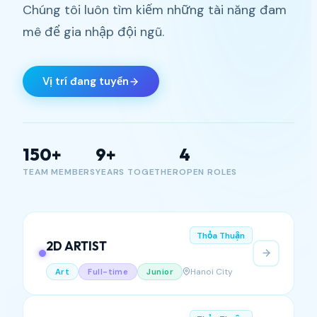
Chúng tôi luôn tìm kiếm những tài năng đam
mê để gia nhập đội ngũ.
Vị trí đang tuyển
150+
9+
4
TEAM MEMBERS
YEARS TOGETHER
OPEN ROLES
Thỏa Thuận
2D ARTIST
Hanoi City
Art
Full-time
Junior