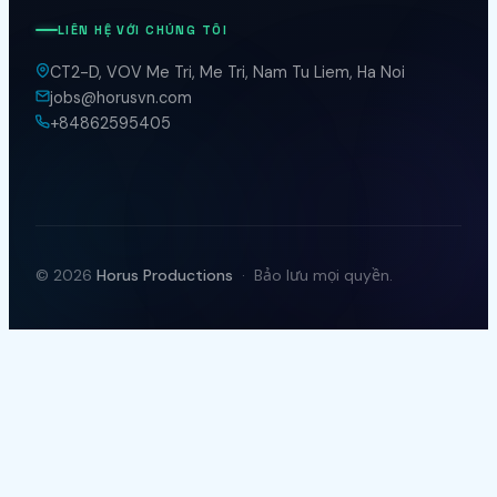
LIÊN HỆ VỚI CHÚNG TÔI
CT2-D, VOV Me Tri, Me Tri, Nam Tu Liem, Ha Noi
jobs@horusvn.com
+84862595405
© 2026
Horus Productions
· Bảo lưu mọi quyền.