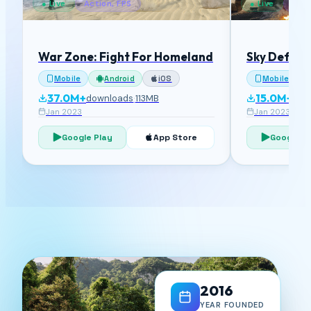
● Live
Action, FPS
● Live
Acti
War Zone: Fight For Homeland
Sky Defens
Mobile
Android
iOS
Mobile
37.0M+
15.0M+
downloads
·
113MB
dow
Jan 2023
Jan 2023
Google Play
App Store
Google P
2016
YEAR FOUNDED