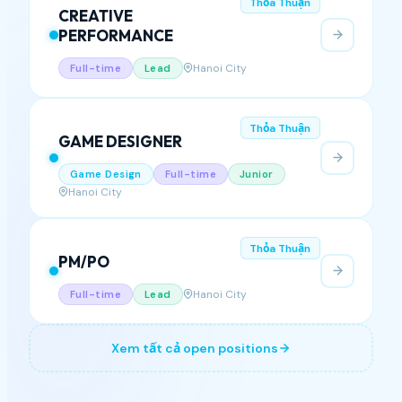
Thỏa Thuận
CREATIVE
PERFORMANCE
Hanoi City
Full-time
Lead
Thỏa Thuận
GAME DESIGNER
Game Design
Full-time
Junior
Hanoi City
Thỏa Thuận
PM/PO
Hanoi City
Full-time
Lead
Xem tất cả open positions