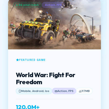
● Đã phát hành
Action, FPS
FEATURED GAME
World War: Fight For
Freedom
Mobile, Android, Ios
Action, FPS
117MB
120.0M+