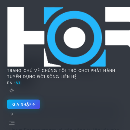
Horus
Ent
H
Home
Chính sách bảo mật
Chính sách bảo
TRANG CHỦ
VỀ CHÚNG TÔI
TRÒ CHƠI
PHÁT HÀNH
mật
TUYỂN DỤNG
ĐỜI SỐNG
LIÊN HỆ
EN
VI
/
🇬🇧 EN
🇻🇳 VI
/
GIA NHẬP
Chào mừng đến với Horus Entertainment. Quyền
riêng tư của bạn rất quan trọng đối với chúng tôi.